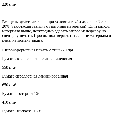
220
a
м²
Все цены действительны при условии тех/отходов не более
20% (тех/отходы зависят от ширины материала). Если расход
материала выше, необходимо сделать запрос менеджеру на
спеццену печати. Просим подтверждать наличие материала и
цены на момент заказа.
Широкоформатная печать Афиш 720 dpi
Бумага скроллерная полипропиленовая
550
a
м²
Бумага скроллерная ламинированная
650
a
м²
Бумага постерная 150 г
410
a
м²
Бумага Blueback 115 г