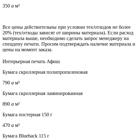
350
a
м²
Все цены действительны при условии тех/отходов не более
20% (тех/отходы зависят от ширины материала). Если расход
материала выше, необходимо сделать запрос менеджеру на
спеццену печати. Просим подтверждать наличие материала и
цены на момент заказа.
Интерьерная печать Афиш
Бумага скроллерная полипропиленовая
790
a
м²
Бумага скроллерная ламинированная
890
a
м²
Бумага постерная 150 г
470
a
м²
Бумага Blueback 115 г