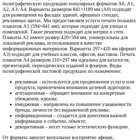
полиграфическую продукцию популярных форматов А0, А1,
А2, А3, А4. Варианты размером 841×1189 мм (А0) подходят
для размещения на фасадах зданий, афишных стендах,
рекламных щитах. Мы предоставляем услуги печати больших
плакатов А1 (594×841 мм), которые подходят для улицы и
помещений. Такие решения подходят для витрин и стен.
Плакаты А2 имеют размер 420×594 мм, универсальны для
локальной рекламы, использования в качестве
информационных материалов. Варианты 297×420 мм (формат
А3) подходят для учебных классов, офисов, выставок. Печать
плакатов А4 размером 210×297 мм идеальна для каталогов,
презентаций, периодических изданий и флаеров. Виды
полиграфической листовой продукции по назначению:
рекламная – используется для продвижения услуги или
продукта, привлечения внимания целевой аудитории;
агитационная – обращает внимание на конкретные
убеждения, идеалы;
имиджевая – направлена на повышение узнаваемости
бренда, личности без выраженной рекламы;
информационная – создается для донесения важной
информации о событии, объекте;
декоративная – несет только эстетическую функцию.
От формата зависит визуальное восприятие афиши,