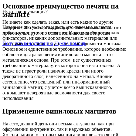
Основное преимущество печати на
Нужна консультация?
магните
Не знаете как сделать заказ, или есть какие то другие
Наверное, вы уже догадались, что таковым является
вопросы? Оставьте заявку в форме ниже и мы бесплатно
мобильность готового изделия. Оно не требует никаких
проконсультируем по всем возникающим вопросам
фиксаторов, никаких дополнительных материалов или
Получить консультацию
Нужна помощь
инструментов ввиду отсутствия необходимости монтажа.
Основное и единственное требование, которое необходимо
соблюсти для размещения винилового магнита – это
металлическая основа. При этом, нет существенных
требований к материалу, из которого она изготовлена. А
также не играет роли наличие краски или иного
декоративного слоя, нанесенного на металл. Вполне
естественно, что рекламный или информационный
виниловый магнит, с учетом всего вышесказанного,
открывают невероятные возможности для своего
использования.
Применение виниловых магнитов
На сегодняшний день они весьма актуальны, как при
оформлении внутренних, так и наружных объектов.
Холодильники, о которых мы писали выше – это яркий