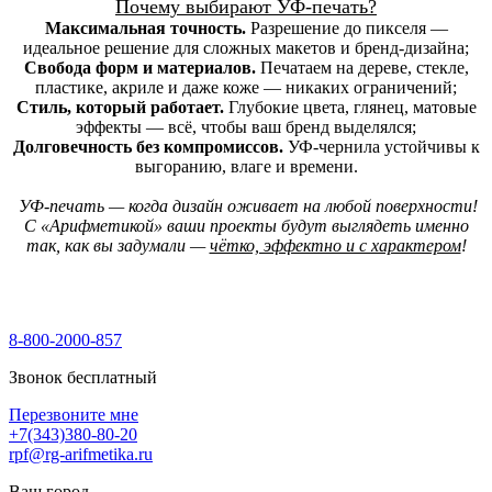
П
очему выбирают УФ-печать?
Максимальная точность.
Разрешение до пикселя —
идеальное решение для сложных макетов и бренд-дизайна;
Свобода форм и материалов.
Печатаем на дереве, стекле,
пластике, акриле и даже коже — никаких ограничений;
Стиль, который работает.
Глубокие цвета, глянец, матовые
эффекты — всё, чтобы ваш бренд выделялся;
Долговечность без компромиссов.
УФ-чернила устойчивы к
выгоранию, влаге и времени.
УФ-печать — когда дизайн оживает на любой поверхности!
С «Арифметикой» ваши проекты будут выглядеть именно
так, как вы задумали —
чётко, эффектно и с характером
!
8-800-2000-857
Звонок бесплатный
Перезвоните мне
+7(343)380-80-20
rpf@rg-arifmetika.ru
Ваш город